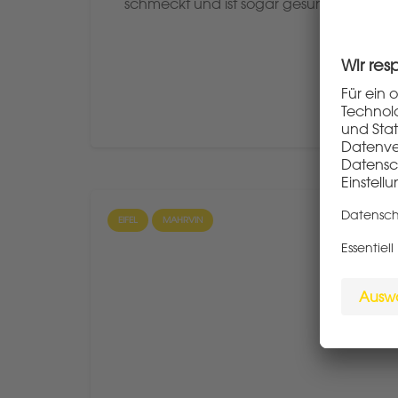
schmeckt und ist sogar gesund!
EIFEL
MAHRVIN