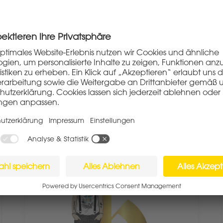
einer tollen Idee auf uns zu. „Ihr
seid neu, regional und habt ein
echt gutes Bier. Eure Marke passt
ganz gut zu uns. Was haltet ihr von
einer gemeinsamen Aktion?“
EIFELER HELLES
FAQS
MAHRVIN