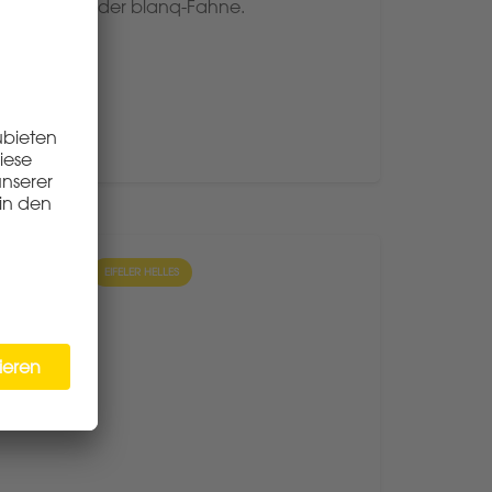
wehender blanq-Fahne.
BRAUEN
EIFELER HELLES