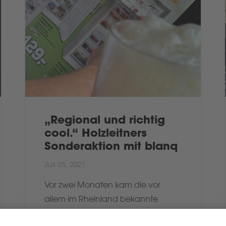
„Regional und richtig
cool.“ Holzleitners
Sonderaktion mit blanq
Juli 25, 2021
Vor zwei Monaten kam die vor
allem im Rheinland bekannte
Elektrogeräte-Kette Holzleitner mit