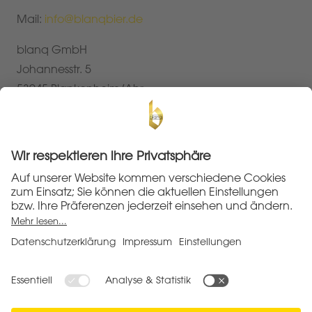
Mail:
info@blanqbier.de
blanq GmbH
Johannesstr. 5
53945 Blankenheim/Ahr
Impressum
Datenschutzerklärung
Allgemeine Geschäftsbedingungen
Widerruf