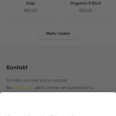
Cap
Organic-T-Shirt
€
29,00
€
20,00
Mehr laden
Kontakt
Schreib uns oder komm vorbei!
Bei
Elli & Mario
gibt’s immer ein kühles blanq.
Mail:
info@blanqbier.de
blanq GmbH