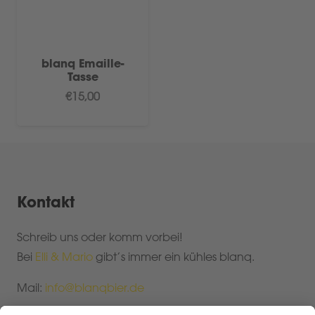
blanq Emaille-
Tasse
€
15,00
Kontakt
Schreib uns oder komm vorbei!
Bei
Elli & Mario
gibt’s immer ein kühles blanq.
Mail:
info@blanqbier.de