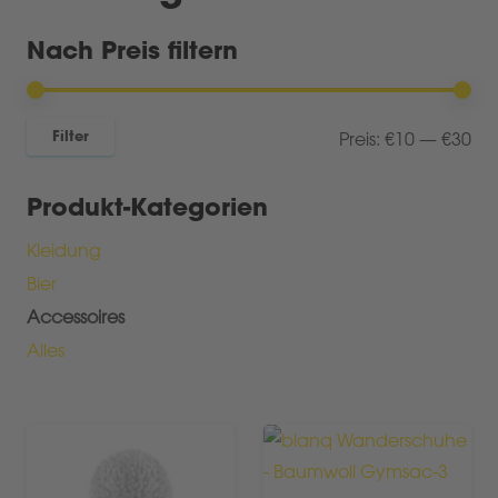
Nach Preis filtern
Min
Ma
Filter
Preis:
€10
—
€30
Pre
Pre
Produkt-Kategorien
Kleidung
Bier
Accessoires
Alles