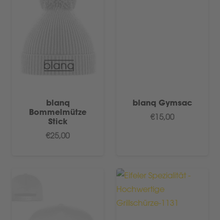
blanq
blanq Gymsac
Bommelmütze
€
15,00
Stick
€
25,00