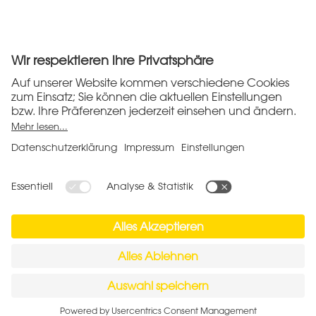
blanq GmbH
Johannesstr. 5
53945 Blankenheim/Ahr
Impressum
Datenschutzerklärung
Allgemeine Geschäftsbedingungen
Widerruf
DE-ÖKO-06
Deutsche Landwirtschaft