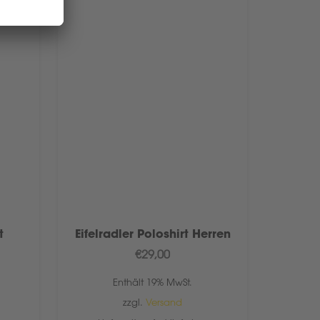
t
Eifelradler Poloshirt Herren
€
29,00
Enthält 19% MwSt.
zzgl.
Versand