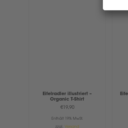
 T-Shirt
Eifelradler illustriert –
Eif
Organic T-Shirt
€
19,90
Enthält 19% MwSt.
zzgl.
Versand