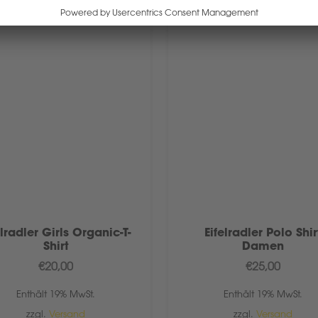
elradler Girls Organic-T-
Eifelradler Polo Shir
Shirt
Damen
€
20,00
€
25,00
Enthält 19% MwSt.
Enthält 19% MwSt.
zzgl.
Versand
zzgl.
Versand