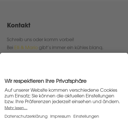
Kontakt
Schreib uns oder komm vorbei!
Bei
Elli & Mario
gibt’s immer ein kühles blanq.
Mail:
info@blanqbier.de
blanq GmbH
Johannesstr. 5
53945 Blankenheim/Ahr
Impressum
Datenschutzerklärung
Allgemeine Geschäftsbedingungen
Widerruf