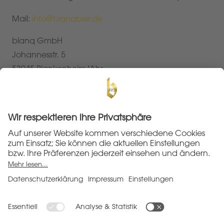
Mail:
info@blanqbier.de
blanq GmbH
Johannesstr. 5
53945 Blankenheim/Ahr
Impressum
Datenschutzerklärung
Allgemeine Geschäftsbedingungen
Widerruf