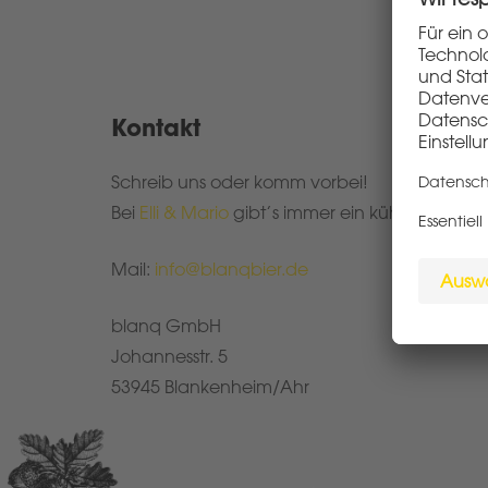
Kontakt
Schreib uns oder komm vorbei!
Bei
Elli & Mario
gibt’s immer ein kühles blanq.
Mail:
info@blanqbier.de
blanq GmbH
Johannesstr. 5
53945 Blankenheim/Ahr